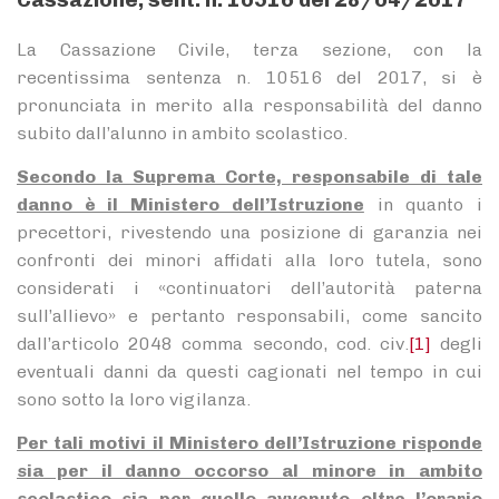
La Cassazione Civile, terza sezione, con la
recentissima sentenza n. 10516 del 2017, si è
pronunciata in merito alla responsabilità del danno
subito dall’alunno in ambito scolastico.
Secondo la Suprema Corte, responsabile di tale
danno è il Ministero dell’Istruzione
in quanto i
precettori, rivestendo una posizione di garanzia nei
confronti dei minori affidati alla loro tutela, sono
considerati i «continuatori dell’autorità paterna
sull’allievo» e pertanto responsabili, come sancito
dall’articolo 2048 comma secondo, cod. civ.
[1]
degli
eventuali danni da questi cagionati nel tempo in cui
sono sotto la loro vigilanza.
Per tali motivi il Ministero dell’Istruzione risponde
sia per il danno occorso al minore in ambito
scolastico sia per quello avvenuto oltre l’orario