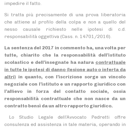
impedire il fatto.
Si tratta più precisamente di una prova liberatoria
che attiene al profilo della colpa e non a quello del
nesso causale richiesto nelle ipotesi di c.d.
responsabilità oggettiva (Cass. n. 14701/2016).
La sentenza del 2017 in commento ha, una volta per
tutte, chiarito che la responsabilità dell’istituto
scolastico e dell’insegnate ha natura
contrattuale
in tutte le ipotesi di danno (lesione auto o inferta da
altri)
in quanto, con l’iscrizione sorge un vincolo
negoziale con l’istituto e un rapporto giuridico con
l’allievo in forza del contatto sociale, ossia
responsabilità contrattuale che non nasce da un
contratto bensì da un altro rapporto giuridico.
Lo Studio Legale dell’Avvocato Pedretti offre
consulenza ed assistenza in tale materia, operando in