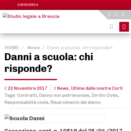
Skip
0305035914
to
content
HOME
/
News
/
Danni a scuola: chi risponde?
Danni a scuola: chi
risponde?
,
22 Novembre 2017
News
Ultime dalle nostre Corti
,
,
,
Tags:
Contratti
Danno non patrimoniale
Diritto Civile
,
Responsabilità civile
Risarcimento del danno
Cassazione, sent. n. 10516 del 28/04/2017