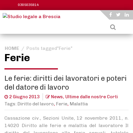
Skip
0305035914
to
content
HOME
/
Posts tagged"Ferie"
Ferie
Le ferie: diritti dei lavoratori e poteri
del datore di lavoro
,
2 Giugno 2013
News
Ultime dalle nostre Corti
,
,
Tags:
Diritto del lavoro
Ferie
Malattia
Cassazione civ., Sezioni Unite, 12 novembre 2011, n.
14020 Diritto alle ferie e malattia del lavoratore Il
diritto del lavoratore alle ferie annuali, tutelato