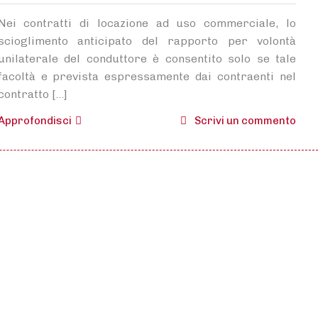
Nei contratti di locazione ad uso commerciale, lo
scioglimento anticipato del rapporto per volontà
unilaterale del conduttore è consentito solo se tale
facoltà e prevista espressamente dai contraenti nel
contratto […]
su
Approfondisci
Scrivi un commento
Con
di
loca
com
e
rec
anti
del
con