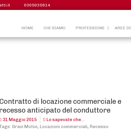
ti.it
0305035914
HOME
CHI SIAMO
PROFESSIONE
AREE D
Contratto di locazione commerciale e
recesso anticipato del conduttore
31 Maggio 2015
Lo sapevate che...
,
,
Tags:
Gravi Motivi
Locazioni commerciali
Recesso