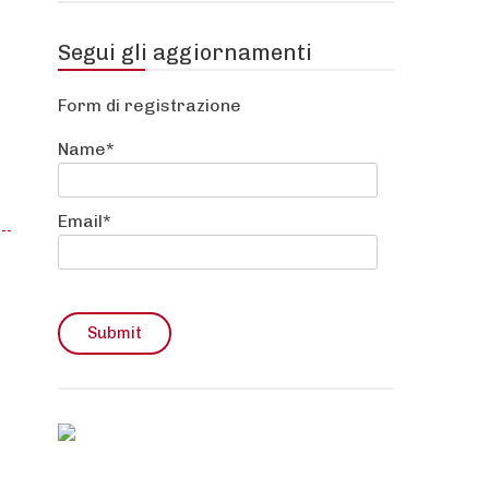
Segui gli aggiornamenti
Form di registrazione
Name*
tratto
Email*
zione
merciale
esso
cipato
duttore