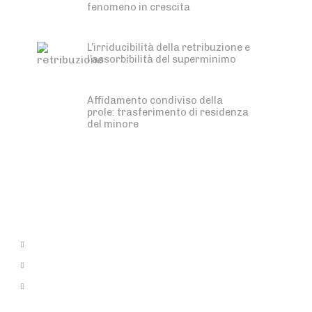
fenomeno in crescita
L’irriducibilità della retribuzione e
l’assorbibilità del superminimo
Affidamento condiviso della
prole: trasferimento di residenza
del minore
Recupero Crediti
Diritto Penale
Diritto Penale delle Leggi
Speciali