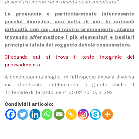
procedura monitoria in questa sede impugnata”.
La pronuncia è particolarmente interessante
perché dimostra, una volta di più, le notevoli
difficoltà con cui, nel nostro ordinamento, stanno
trovando affermazione i più elementari e basilari
principi a tutela del soggetto debole consumatore.
Cliccando qui si trova il testo integrale del
provvedimento
.
A conclusioni analoghe, in fattispecie ancora diversa
ma altrettanto emblematica, è giunto anche il
Tribunale di Taranto, sent. 05.02.2015, n. 392.
Condividi l'articolo: