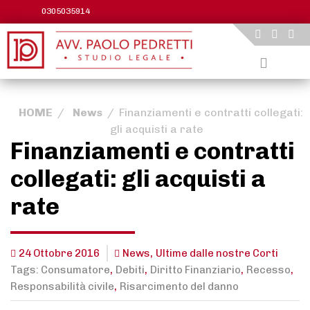
Skip
0305035914
to
content
HOME
/
News
/
Finanziamenti e contratti collegati:
gli acquisti a rate
Finanziamenti e contratti
collegati: gli acquisti a
rate
,
24 Ottobre 2016
News
Ultime dalle nostre Corti
,
,
,
,
Tags:
Consumatore
Debiti
Diritto Finanziario
Recesso
,
Responsabilità civile
Risarcimento del danno