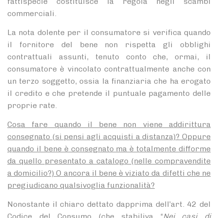
fattispecie costituisce la regola negli scambi
commerciali.
La nota dolente per il consumatore si verifica quando
il fornitore del bene non rispetta gli obblighi
contrattuali assunti, tenuto conto che, ormai, il
consumatore è vincolato contrattualmente anche con
un terzo soggetto, ossia la finanziaria che ha erogato
il credito e che pretende il puntuale pagamento delle
proprie rate.
Cosa fare quando il bene non viene addirittura
consegnato (si pensi agli acquisti a distanza)? Oppure
quando il bene è consegnato ma è totalmente difforme
da quello presentato a catalogo (nelle compravendite
a domicilio?) O ancora il bene è viziato da difetti che ne
pregiudicano qualsivoglia funzionalità?
Nonostante il chiaro dettato dapprima dell’art. 42 del
Codice del Consumo (che stabiliva “
Nei casi di