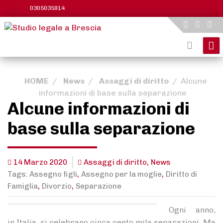
Skip
0305035914
to
content
HOME
/
News
/
Assaggi di diritto
/
Alcune
informazioni di base sulla separazione
Alcune informazioni di
base sulla separazione
,
14 Marzo 2020
Assaggi di diritto
News
,
,
Tags:
Assegno figli
Assegno per la moglie
Diritto di
,
,
Famiglia
Divorzio
Separazione
Ogni anno,
in Italia, si celebrano circa cento mila separazioni. Ma